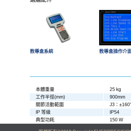
教導盒操作介
教導盒系統
本體重量
25 kg
工作半徑(mm)
900mm
關節活動範圍
J3：±160
IP 等級
IP54
典型功耗
150 W