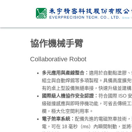
協作機械手臂
Collaborative Robot
多元應用與產線整合：
適用於自動點塗膠、
組立與自動焊錫等多項製程。具備高度擴充
有的桌上型設備無縫串接，快速升級並建構
國際級人機協作安全認證：
符合國際 ISO
級碰撞感應與即時停機功能，可省去傳統工
欄，極大化空間利用率。
電子煞車系統：
配備先進的電磁煞車技術，
電，可在 18 毫秒（ms）內瞬間制動，並