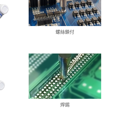
螺絲鎖付
焊錫