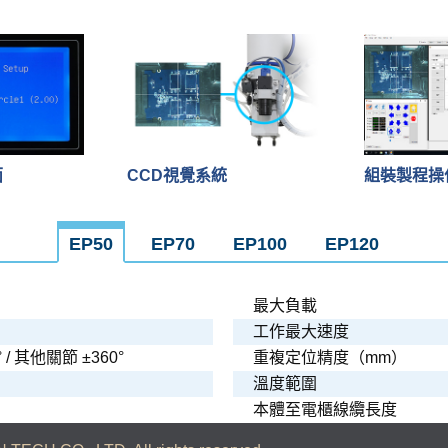
面
CCD視覺系統
組裝製程操
EP50
EP70
EP100
EP120
最大負載
工作最大速度
° / 其他關節 ±360°
重複定位精度（mm）
溫度範圍
本體至電櫃線纜長度