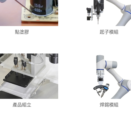
點塗膠
起子模組
產品組立
焊錫模組