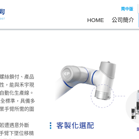
简中版
HOME
公司簡介
螺絲鎖付、產品
性，能與禾宇現
自動化生產線。
 安全標準，具備多
業手臂所需的圍
若遭遇意外斷
將手臂下墜位移精