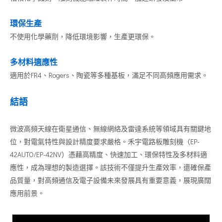
環保生產
不使用化學藥劑，降低環境影響，生產更環保。
多材料適應性
適用於FR4、Rogers、陶瓷等多種基板，滿足不同高頻應用需求。
結語
微波高頻天線在衛星通信、無線網絡及雷達系統等領域具有關鍵地
位，對電氣特性與設計精度要求嚴格。禾宇電路板雕刻機（EP-
42AUTO/EP-42NV）憑藉高精度、快速加工、環保特性及多材料適
應性，成為理想的製造選擇。該技術不僅提升生產效率，還確保產
品質量，對高頻通信及電子設備未來發展具有重要意義，展現廣闊
應用前景。