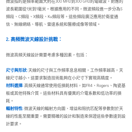
微波指的是頻率範圍大約在300 MHz到300 GHz的電磁波，對應的
波長範圍從1米到1毫米。根據應用的不同，微波頻段進一步分為S
頻段、C頻段、X頻段、Ku頻段等。這些頻段廣泛應用於衛星通
信、無線網絡、導航、雷達系統和醫療成像等領域。
2. 高頻微波天線設計挑戰：
微波高頻天線設計需要考慮多種因素，包括：
尺寸與形狀
:
天線的尺寸與工作頻率息息相關，工作頻率越高，天
線尺寸越小。這要求製造技術能夠在小尺寸下實現高精度。
材料選擇
:
高頻天線通常使用低損耗材料，如FR4、Rogers、陶瓷基
板或其他特殊介質，這些材料具有優異的介電系數和低功率的損
耗。
輻射特性
:
微波天線的輻射方向圖、增益和阻抗匹配等參數對於天
線的性能至關重要，需要精確的設計和製造來保證這些參數達到設
計要求。