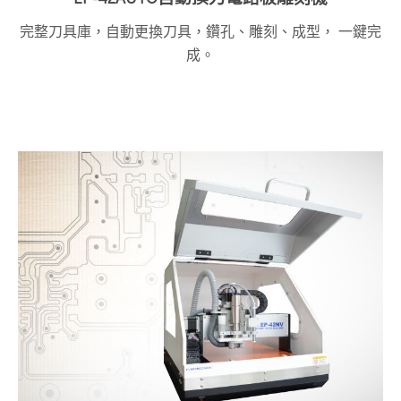
完整刀具庫，自動更換刀具，鑽孔、雕刻、成型， 一鍵完
成。