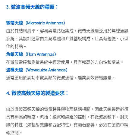
3. 微波
高頻
天線的種類：
微帶天線（Microstrip Antennas）
由於其結構扁平、容易與電路板集成，微帶天線廣泛用於無線通訊
系統。其設計通常由金屬導體和介質基板構成，且具有輕便、小型
化的特點。
角錐天線（Horn Antennas）
在微波雷達和測量系統中經常使用，具有較高的方向性和增益。
波導天線（Waveguide Antennas）
通常應用於高功率或高頻的微波通信，能夠高效傳輸能量。
4. 微波高頻天線的製造要求
：
由於微波高頻天線的電氣特性與物理結構相關，因此天線製造必須
具有極高的精度。包括：線寬和線距的控制，在微波高頻下，對天
線的特性（如輻射效能和匹配特性）有顯著影響，必須在製造中精
確控制。