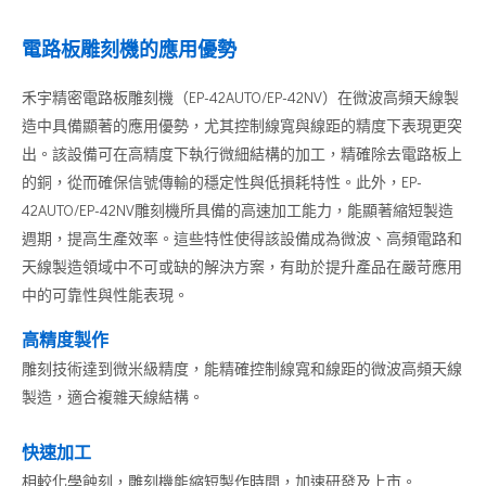
電路板雕刻機的應用優勢
禾宇精密電路板雕刻機（EP-42AUTO/EP-42NV）在微波高頻天線製
造中具備顯著的應用優勢，尤其控制線寬與線距的精度下表現更突
出。該設備可在高精度下執行微細結構的加工，精確除去電路板上
的銅，從而確保信號傳輸的穩定性與低損耗特性。此外，EP-
42AUTO/EP-42NV雕刻機所具備的高速加工能力，能顯著縮短製造
週期，提高生產效率。這些特性使得該設備成為微波、高頻電路和
天線製造領域中不可或缺的解決方案，有助於提升產品在嚴苛應用
中的可靠性與性能表現。
高精度製作
雕刻技術達到微米級精度，能精確控制線寬和線距的微波高頻天線
製造，適合複雜天線結構。
快速加工
相較化學蝕刻，雕刻機能縮短製作時間，加速研發及上市。