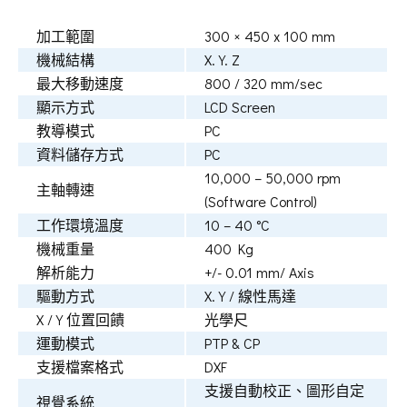
加工範圍
300 × 450 x 100 mm
機械結構
X.Y. Z
最大移動速度
800 / 320 mm/sec
顯示方式
LCD Screen
教導模式
PC
資料儲存方式
PC
10,000 – 50,000 rpm
主軸轉速
(Software Control)
工作環境溫度
10 – 40 °C
機械重量
400 Kg
解析能力
+/- 0.01 mm/ Axis
驅動方式
X.Y / 線性馬達
X / Y 位置回饋
光學尺
運動模式
PTP & CP
支援檔案格式
DXF
支援自動校正、圖形自定
視覺系統