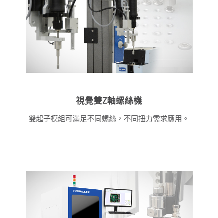
視覺雙Z軸螺絲機
雙起子模組可滿足不同螺絲，不同扭力需求應用。