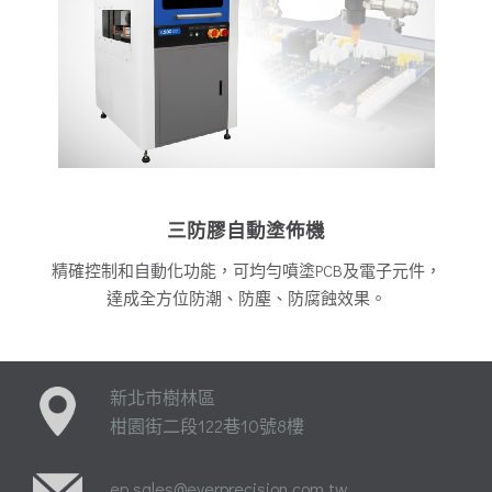
三防膠自動塗佈機
精確控制和自動化功能，可均勻噴塗PCB及電子元件，
達成全方位防潮、防塵、防腐蝕效果。
新北市樹林區
柑園街二段122巷10號8樓
ep.sales@everprecision.com.tw