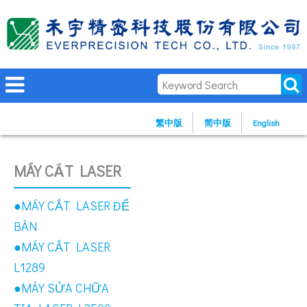
繁中版
简中版
English
MÁY CẮT LASER
●MÁY CẮT LASER ĐỂ
BÀN
●MÁY CẮT LASER
L1289
●MÁY SỬA CHỮA