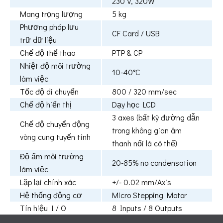
230 V, 320W
Mang trọng lượng
5 kg
Phương pháp lưu
CF Card / USB
trữ dữ liệu
Chế độ thể thao
PTP & CP
Nhiệt độ môi trường
10-40°C
làm việc
Tốc độ di chuyển
800 / 320 mm/sec
Chế độ hiển thị
Dạy học LCD
3 axes (bất kỳ đường dẫn
Chế độ chuyển động
trong không gian âm
vòng cung tuyến tính
thanh nổi là có thể)
Độ ẩm môi trường
20-85% no condensation
làm việc
Lặp lại chính xác
+/- 0.02 mm/Axis
Hệ thống động cơ
Micro Stepping Motor
Tín hiệu I / O
8 Inputs / 8 Outputs