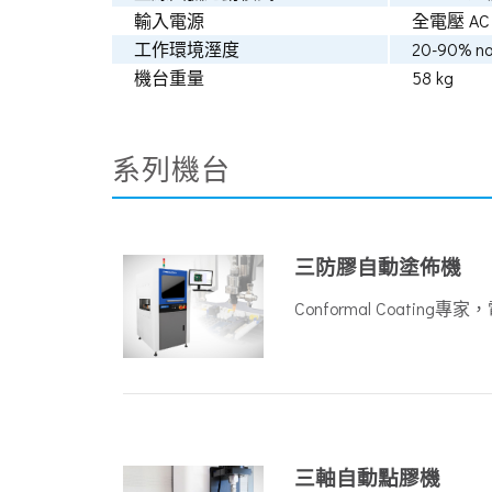
輸入電源
全電壓 AC 1
工作環境溼度
20-90% no
機台重量
58 kg
系列機台
三防膠自動塗佈機
Conformal Coati
三軸自動點膠機