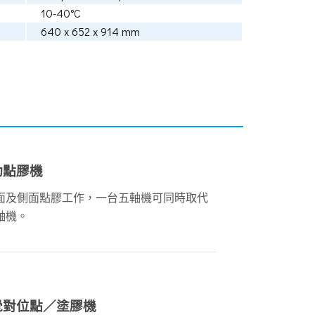
10-40°C
640 x 652 x 914 mm
動點膠機
面及側面點膠工作，一台五軸機可同時取代
軸機。
覺對位點／塗膠機