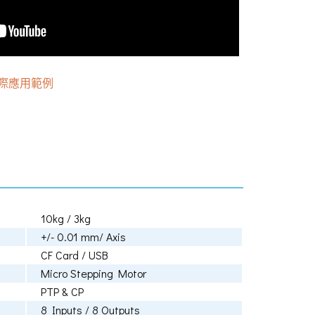
際應用範例
10kg / 3kg
+/- 0.01 mm/ Axis
CF Card / USB
Micro Stepping Motor
PTP & CP
8 Inputs / 8 Outputs