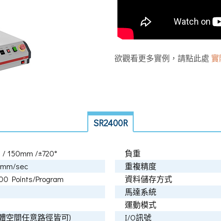
欲觀看更多實例，請點此處
實
SR2400R
 / 150mm /±720°
負重
0 mm/sec
重複精度
0 Points/Program
資料儲存方式
D
馬達系統
運動模式
 (立體空間任意路徑皆可)
I/O訊號