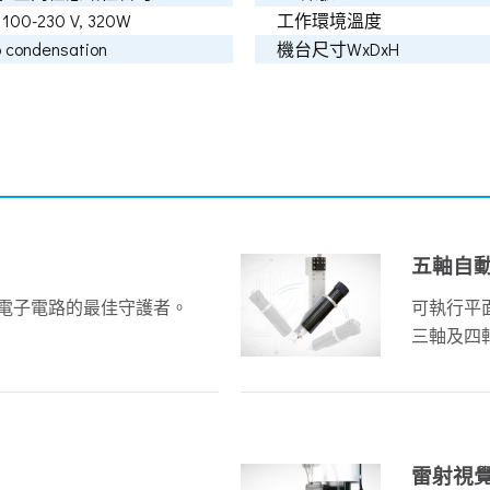
00-230 V, 320W
工作環境溫度
 condensation
機台尺寸WxDxH
五軸自
ng專家，電子電路的最佳守護者。
可執行平
三軸及四
雷射視