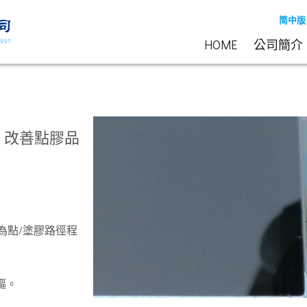
简中版
HOME
公司簡介
，改善點膠品
為點/塗膠路徑程
先驅。