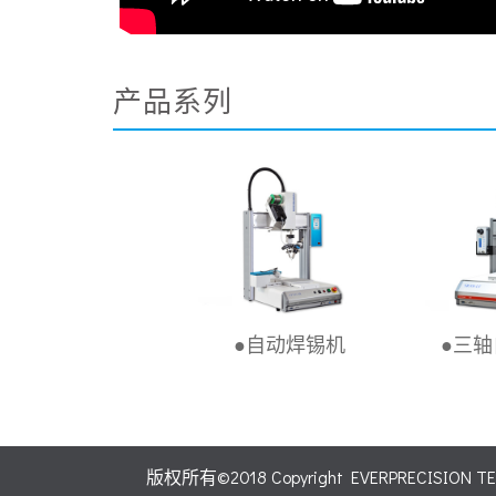
产品系列
F27L2视觉双Z轴螺
●自动焊锡机
●三
丝机
版权所有©2018 Copyright EVERPRECISION TECH C